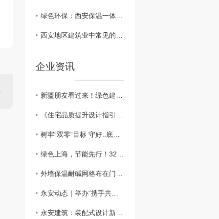
绿色环保：西安保温一体板在建筑行业的可持续发展
西安地区建筑业中常见的保温一体板材料对比
企业资讯
新疆朋友看过来！绿色建筑新篇章：外墙外保温助力新疆可持续发展
​《住宅品质提升设计指引》：鼓励按照近零能耗建筑建设
树牢“双零”目标 守好..底线，做好外墙保温工程
绿色上海，节能先行！3200万平方米建筑穿上“保温外衣”，外墙保温材料助力城市绿色发展
外墙保温耐碱网格布在门窗口翻包做法？？
永安动态｜举办“携手共进、关怀员工”主题活动
永安建筑：装配式设计新突破，硬泡聚氨酯复合陶瓷薄板一体板方案，成本降低，施工效率高