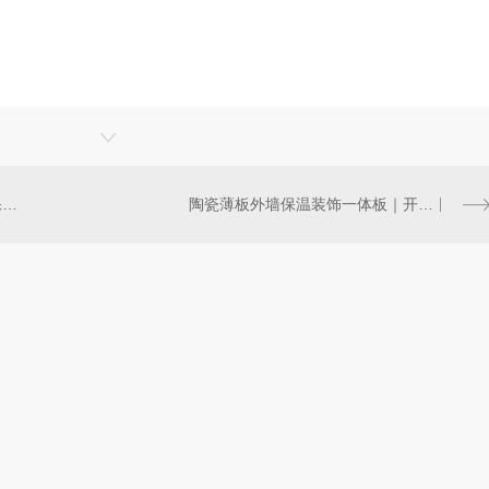
告别严寒！教你如何为家换上..保温墙体！
陶瓷薄板外墙保温装饰一体板｜开启绿色低碳生活