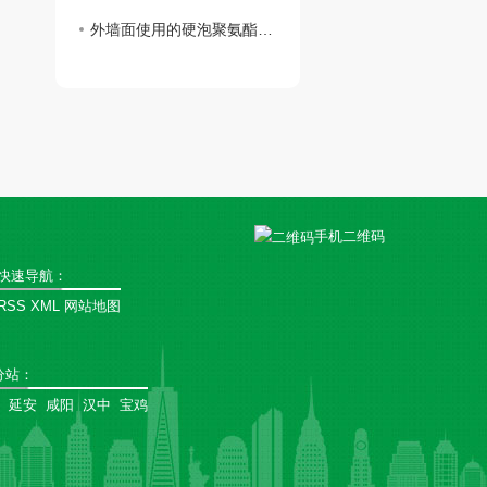
外墙面使用的硬泡聚氨酯复合陶瓷薄板一体板有何魅力？
手机二维码
快速导航：
RSS
XML
网站地图
分站
：
延安
咸阳
汉中
宝鸡