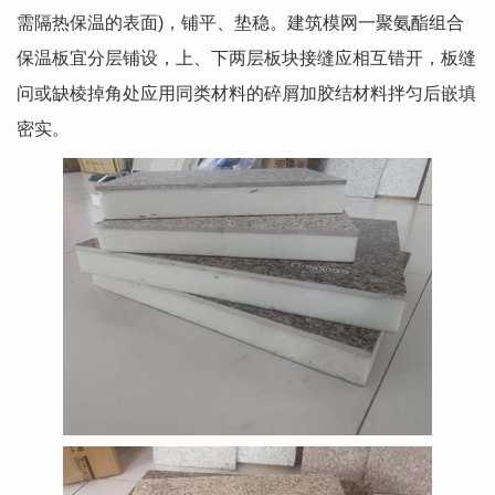
需隔热保温的表面)，铺平、垫稳。建筑模网一聚氨酯组合
保温板宜分层铺设，上、下两层板块接缝应相互错开，板缝
问或缺棱掉角处应用同类材料的碎屑加胶结材料拌匀后嵌填
密实。