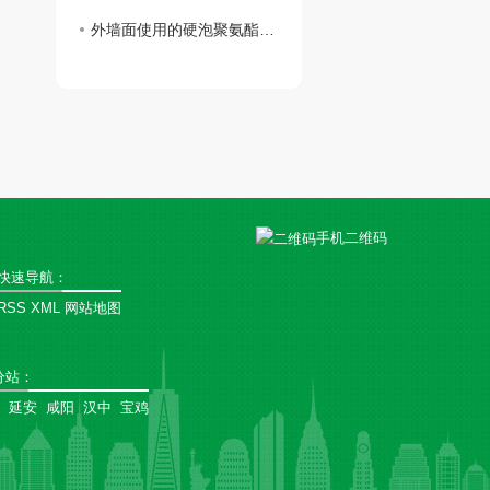
外墙面使用的硬泡聚氨酯复合陶瓷薄板一体板有何魅力？
手机二维码
快速导航：
RSS
XML
网站地图
分站
：
延安
咸阳
汉中
宝鸡