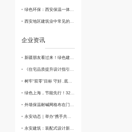
绿色环保：西安保温一体板在建筑行业的可持续发展
西安地区建筑业中常见的保温一体板材料对比
企业资讯
新疆朋友看过来！绿色建筑新篇章：外墙外保温助力新疆可持续发展
​《住宅品质提升设计指引》：鼓励按照近零能耗建筑建设
树牢“双零”目标 守好..底线，做好外墙保温工程
绿色上海，节能先行！3200万平方米建筑穿上“保温外衣”，外墙保温材料助力城市绿色发展
外墙保温耐碱网格布在门窗口翻包做法？？
永安动态｜举办“携手共进、关怀员工”主题活动
永安建筑：装配式设计新突破，硬泡聚氨酯复合陶瓷薄板一体板方案，成本降低，施工效率高