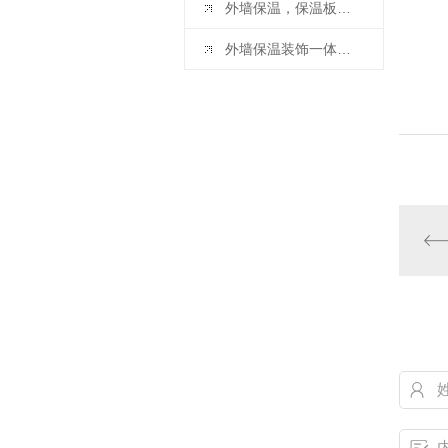
外墙保温，保温板应该用多厚的呀
外墙保温装饰一体板的施工要点：基层检查和处理