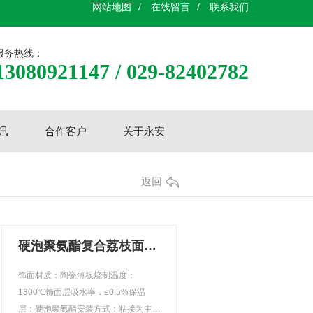
网站地图
/
在线留言
/
联系我们
服务热线：
13080921147 / 029-82402782
讯
合作客户
关于永安
返回
硬泡聚氨酯复合荔枝面陶瓷薄板保温装饰一体板
饰面材质：陶瓷薄板烧制温度：
1300℃饰面层吸水率：≤0.5%保温
层：硬泡聚氨酯安装方式：粘接为主锚