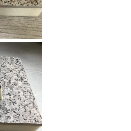
硬泡聚氨酯复合浅荔枝面陶瓷薄板保温装饰一体板