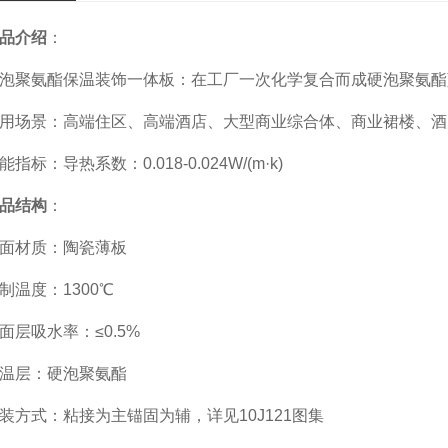
品介绍
：
泡聚氨酯保温装饰一体板：在工厂一次化学复合而成硬泡聚氨酯
用场景：高端住区、高端酒店、大型商业综合体、商业裙楼、酒
能指标：导热系数：0.018-0.024W/(m·k)
品结构
：
面材质：陶瓷薄板
制温度：1300℃
面层吸水率：≤0.5%
温层：硬泡聚氨酯
装方式：粘接为主锚固为辅，详见10J121图集